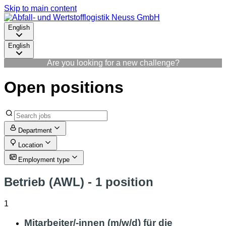
Skip to main content
English
English
Are you looking for a new challenge?
Open positions
Department
Location
Employment type
Betrieb (AWL)
- 1 position
1
Mitarbeiter/-innen (m/w/d) für die